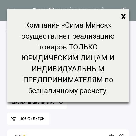
Сима Минск (только опт)
x
Компания «Сима Минск»
Товары для кошек продажа, цена в
осуществляет реализацию
Минске
товаров ТОЛЬКО
935 товаров
ЮРИДИЧЕСКИМ ЛИЦАМ И
Главная
Зоотовары
Товары для кошек
ИНДИВИДУАЛЬНЫМ
Товары для кошек
ПРЕДПРИНИМАТЕЛЯМ по
Бренд
Цена, ₽
Срок доставки
безналичному расчету.
Минимальная партия
Все фильтры