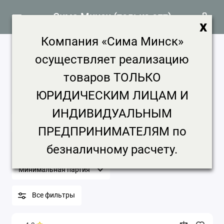
Сима Минск (только опт)
x
Компания «Сима Минск»
Крепёж, метизы продажа, цена в
осуществляет реализацию
Минске
товаров ТОЛЬКО
549 товаров
ЮРИДИЧЕСКИМ ЛИЦАМ И
Главная
Строительство и ремонт
Крепёж, метизы
ИНДИВИДУАЛЬНЫМ
Крепёж, метизы
ПРЕДПРИНИМАТЕЛЯМ по
Бренд
Цена, ₽
Срок доставки
безналичному расчету.
Минимальная партия
Все фильтры