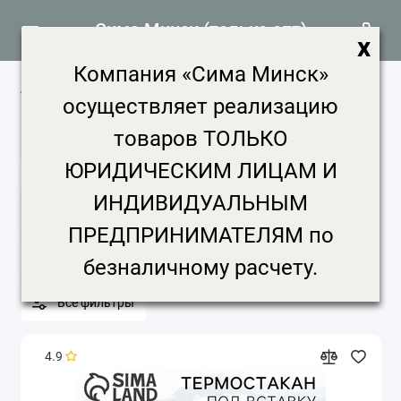
Сима Минск (только опт)
x
Компания «Сима Минск»
Товары для дома
4200 товаров
осуществляет реализацию
Главная
Создано в Сима-ленд
Товары для дома
товаров ТОЛЬКО
ЮРИДИЧЕСКИМ ЛИЦАМ И
Товары для дома
ИНДИВИДУАЛЬНЫМ
Бренд
Цена, ₽
Срок доставки
ПРЕДПРИНИМАТЕЛЯМ по
Минимальная партия
безналичному расчету.
Все фильтры
4.9