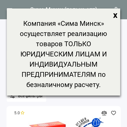
Сима Минск (только опт)
x
Компания «Сима Минск»
Игры
1125 товаров
осуществляет реализацию
Главная
Создано в Сима-ленд
Игры
товаров ТОЛЬКО
ЮРИДИЧЕСКИМ ЛИЦАМ И
Игры
ИНДИВИДУАЛЬНЫМ
Бренд
Цена, ₽
Срок доставки
ПРЕДПРИНИМАТЕЛЯМ по
Минимальная партия
безналичному расчету.
Все фильтры
5.0