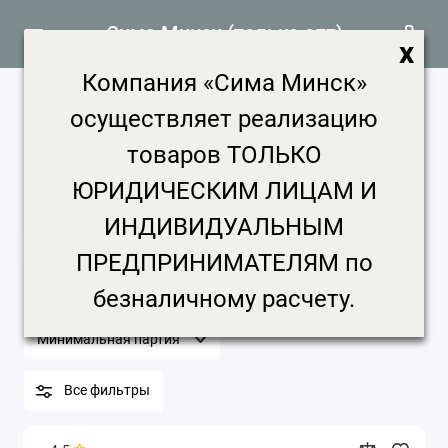
Сима Минск (только опт)
x
Компания «Сима Минск»
Одежда и обувь продажа, цена в
осуществляет реализацию
Минске
товаров ТОЛЬКО
121 товар
ЮРИДИЧЕСКИМ ЛИЦАМ И
Главная
Сад и огород
Одежда и обувь
ИНДИВИДУАЛЬНЫМ
Одежда и обувь
ПРЕДПРИНИМАТЕЛЯМ по
Бренд
Цена, ₽
Срок доставки
безналичному расчету.
Минимальная партия
Все фильтры