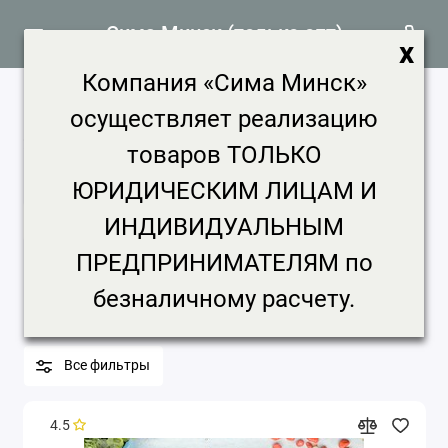
Сима Минск (только опт)
x
Компания «Сима Минск»
Грунты продажа, цена в Минске
осуществляет реализацию
292 товара
товаров ТОЛЬКО
Главная
Сад и огород
Грунты
ЮРИДИЧЕСКИМ ЛИЦАМ И
ИНДИВИДУАЛЬНЫМ
Грунты
ПРЕДПРИНИМАТЕЛЯМ по
Бренд
Цена, ₽
Срок доставки
безналичному расчету.
Минимальная партия
Все фильтры
4.5