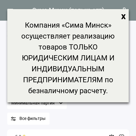
Сима Минск (только опт)
x
Компания «Сима Минск»
Хлеб и выпечка продажа, цена в
осуществляет реализацию
Минске
товаров ТОЛЬКО
13 товаров
ЮРИДИЧЕСКИМ ЛИЦАМ И
Главная
Продукты питания
Хлеб и выпечка
ИНДИВИДУАЛЬНЫМ
Хлеб и выпечка
ПРЕДПРИНИМАТЕЛЯМ по
Бренд
Цена, ₽
Срок доставки
безналичному расчету.
Минимальная партия
Все фильтры