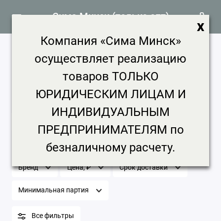
Сима Минск (только опт)
x
Компания «Сима Минск»
Безалкогольные напитки продажа,
осуществляет реализацию
цена в Минске
товаров ТОЛЬКО
13 товаров
ЮРИДИЧЕСКИМ ЛИЦАМ И
Главная
Продукты питания
Безалкогольные напитки
ИНДИВИДУАЛЬНЫМ
Безалкогольные напитки
ПРЕДПРИНИМАТЕЛЯМ по
безналичному расчету.
Бренд
Цена, ₽
Срок доставки
Минимальная партия
Все фильтры