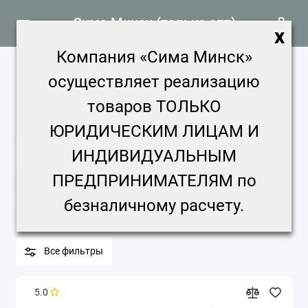
Сима Минск (только опт)
x
Компания «Сима Минск»
Праздники продажа, цена в Минске
осуществляет реализацию
50037 товаров
товаров ТОЛЬКО
Главная
Праздники
ЮРИДИЧЕСКИМ ЛИЦАМ И
ИНДИВИДУАЛЬНЫМ
Праздники
ПРЕДПРИНИМАТЕЛЯМ по
Бренд
Цена, ₽
Срок доставки
безналичному расчету.
Минимальная партия
Все фильтры
5.0