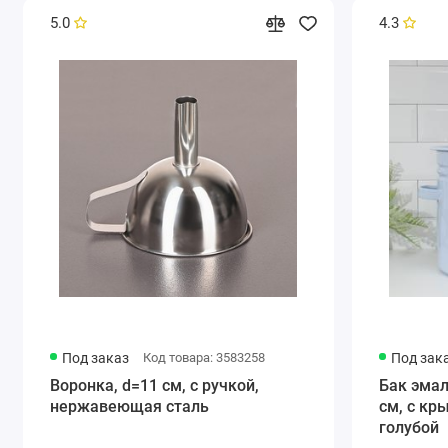
5.0
4.3
Под заказ
Код товара: 3583258
Под зак
Воронка, d=11 см, с ручкой,
Бак эмал
нержавеющая сталь
см, с кр
голубой