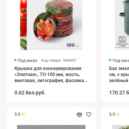
Под заказ
Код товара: 1896057
Под зак
Крышка для консервирования
Бак эмал
«Элитная», ТО-100 мм, жесть,
см, с кр
винтовая, литография, фасовка
зелёный
10 шт., МИКС
0.62 бел.руб.
170.27 б
5.0
5.0