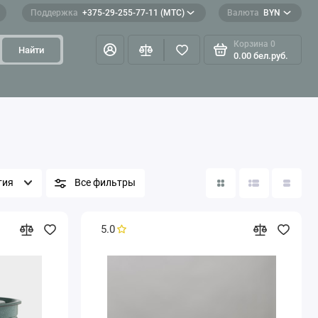
Поддержка
+375-29-255-77-11 (МТС)
Валюта
BYN
Корзина
0
Найти
0.00 бел.руб.
тия
Все фильтры
5.0