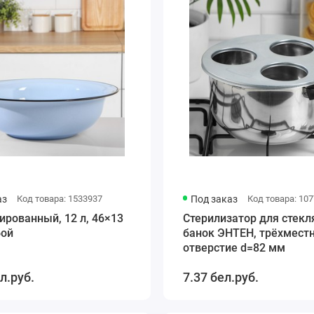
аз
Код товара: 1533937
Под заказ
Код товара: 10
ированный, 12 л, 46×13
Стерилизатор для стек
бой
банок ЭНТЕН, трёхмест
отверстие d=82 мм
л.руб.
7.37 бел.руб.