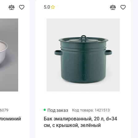
5.0
66079
Под заказ
Код товара: 1421513
 алюминий
Бак эмалированный, 20 л, d=34
см, с крышкой, зелёный