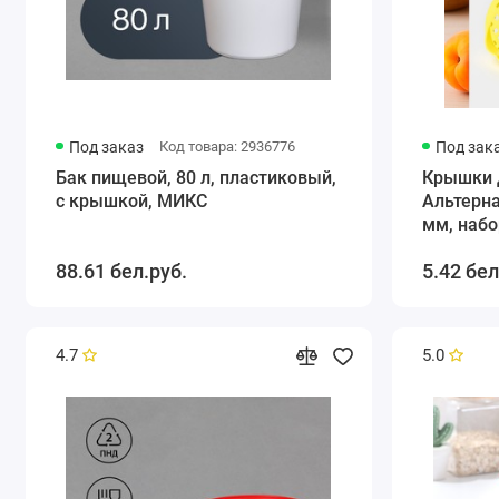
Под заказ
Код товара: 2936776
Под зак
Бак пищевой, 80 л, пластиковый,
Крышки 
с крышкой, МИКС
Альтерн
мм, набо
крышка 
88.61 бел.руб.
5.42 бел
4.7
5.0