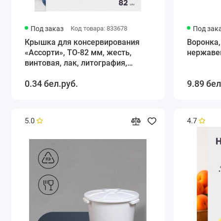
Под заказ
Код товара: 833678
Под зак
Крышка для консервирования
Воронка,
«Ассорти», ТО-82 мм, жесть,
нержаве
винтовая, лак, литография,
фасовка 20 шт., золотистая
0.34 бел.руб.
9.89 бел
5.0
4.7