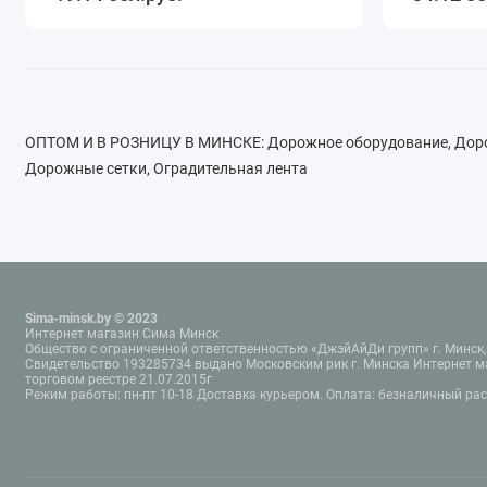
ОПТОМ И В РОЗНИЦУ В МИНСКЕ: Дорожное оборудование, Дорож
Дорожные сетки, Оградительная лента
Sima-minsk.by © 2023
Интернет магазин Сима Минск
Общество с ограниченной ответственностью «ДжэйАйДи групп» г. Минск, 
Свидетельство 193285734 выдано Московским рик г. Минска Интернет м
торговом реестре 21.07.2015г
Режим работы: пн-пт 10-18 Доставка курьером. Оплата: безналичный ра