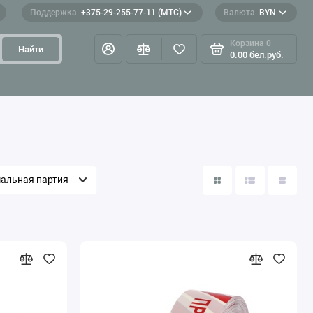
Поддержка
+375-29-255-77-11 (МТС)
Валюта
BYN
Корзина
0
Найти
0.00 бел.руб.
альная партия