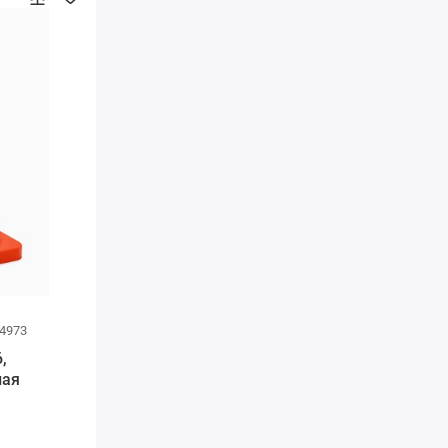
84973
,
лая