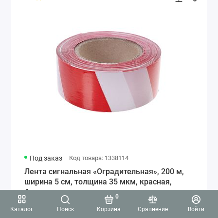
Под заказ
Код товара: 1338114
Лента сигнальная «Оградительная», 200 м,
ширина 5 см, толщина 35 мкм, красная,
белая
0
Каталог
Поиск
Корзина
Сравнение
Войти
8.10 бел.руб.