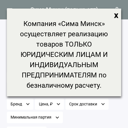
Сима Минск (только опт)
x
Компания «Сима Минск»
Оборудование для бизнеса и
осуществляет реализацию
производства продажа, цена в
товаров ТОЛЬКО
Минске
ЮРИДИЧЕСКИМ ЛИЦАМ И
1620 товаров
Главная
Оборудование для бизнеса и производства
ИНДИВИДУАЛЬНЫМ
ПРЕДПРИНИМАТЕЛЯМ по
Оборудование для бизнеса и производства
безналичному расчету.
Бренд
Цена, ₽
Срок доставки
Минимальная партия