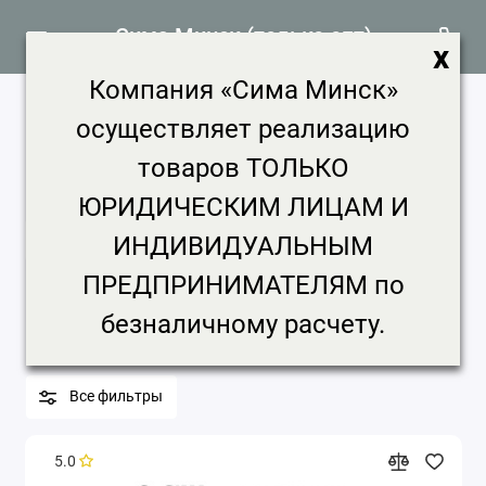
Сима Минск (только опт)
x
Компания «Сима Минск»
Сувениры продажа, цена в Минске
осуществляет реализацию
1048 товаров
товаров ТОЛЬКО
Главная
Наша разработка
Сувениры
ЮРИДИЧЕСКИМ ЛИЦАМ И
ИНДИВИДУАЛЬНЫМ
Сувениры
ПРЕДПРИНИМАТЕЛЯМ по
Бренд
Цена, ₽
Срок доставки
безналичному расчету.
Минимальная партия
Все фильтры
5.0