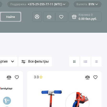
Поддержка
+375-29-255-77-11 (МТС)
Валюта
BYN
Корзина
0
Найти
0.00 бел.руб.
ртия
Все фильтры
3.0