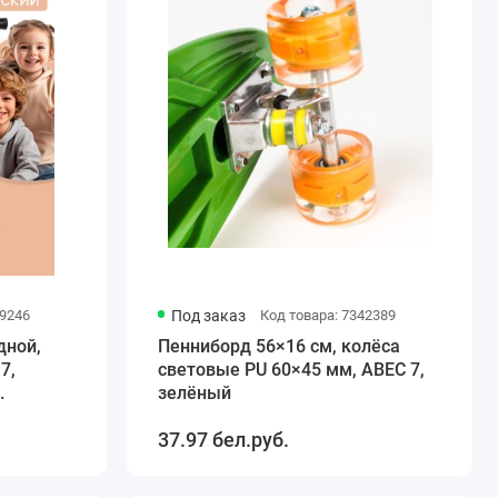
39246
Под заказ
Код товара: 7342389
дной,
Пенниборд 56×16 см, колёса
7,
световые PU 60×45 мм, ABEC 7,
зелёный
37.97 бел.руб.