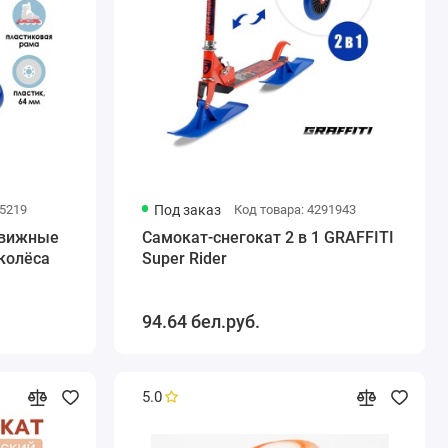
05219
Под заказ
Код товара: 4291943
движные
Самокат-снегокат 2 в 1 GRAFFITI
 колёса
Super Rider
94.64 бел.руб.
5.0