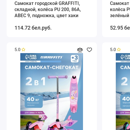
Самокат городской GRAFFITI,
Самокат 
складной, колёса PU 200, 86A,
колёса P
ABEC 9, подножка, цвет хаки
зелёный
114.72 бел.руб.
52.95 бе
5.0
5.0