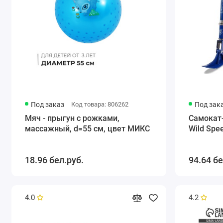
Под заказ
Код товара: 806262
Под зак
Мяч - прыгун с рожками,
Самокат-
массажный, d=55 см, цвет МИКС
Wild Spe
18.96 бел.руб.
94.64 бе
4.0
4.2