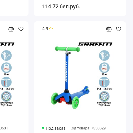
114.72 бел.руб.
4.9
50631
Под заказ
Код товара: 7350629