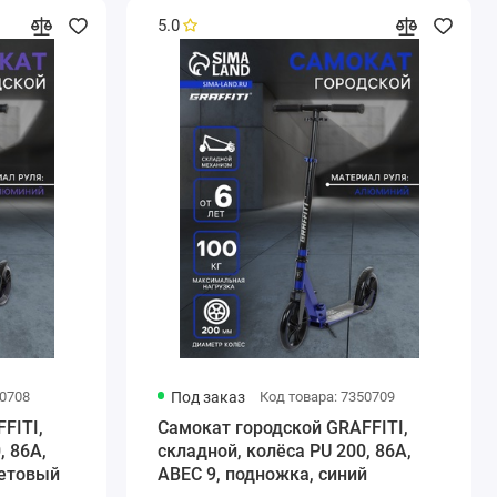
5.0
50708
Под заказ
Код товара: 7350709
FITI,
Самокат городской GRAFFITI,
, 86A,
складной, колёса PU 200, 86A,
летовый
ABEC 9, подножка, синий