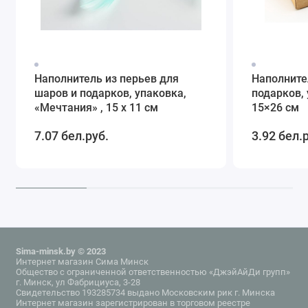
Наполнитель из перьев для
Наполните
шаров и подарков, упаковка,
подарков, 
«Мечтания» , 15 х 11 см
15×26 см
7.07 бел.руб.
3.92 бел.
Sima-minsk.by © 2023
Интернет магазин Сима Минск
Общество с ограниченной ответственностью «ДжэйАйДи групп»
г. Минск, ул Фабрициуса, 3-28
Свидетельство 193285734 выдано Московским рик г. Минска
Интернет магазин зарегистрирован в торговом реестре