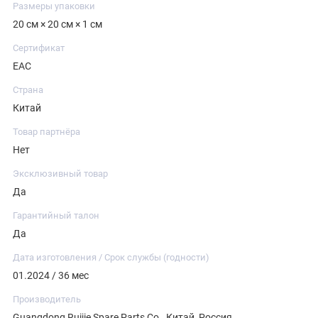
Размеры упаковки
20 см × 20 см × 1 см
Сертификат
ЕАС
Страна
Китай
Товар партнёра
Нет
Эксклюзивный товар
Да
Гарантийный талон
Да
Дата изготовления / Срок службы (годности)
01.2024 / 36 мес
Производитель
Guangdong Ruijie Spare Parts Co., Китай, Россия