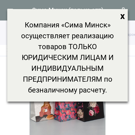
Сима Минск (только опт)
x
Компания «Сима Минск»
осуществляет реализацию
Главная
Создано в Сима-ленд
Набор подарочных пакетов «Подарок д
товаров ТОЛЬКО
Характеристики
Отзывы
0
ЮРИДИЧЕСКИМ ЛИЦАМ И
ИНДИВИДУАЛЬНЫМ
ПРЕДПРИНИМАТЕЛЯМ по
безналичному расчету.