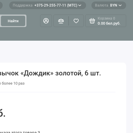
Поддержка
+375-29-255-77-11 (МТС)
Валюта
BYN
Корзина
0
Найти
0.00 бел.руб.
ычок «Дождик» золотой, 6 шт.
и более 10 раз
б.
каза этого товара 3