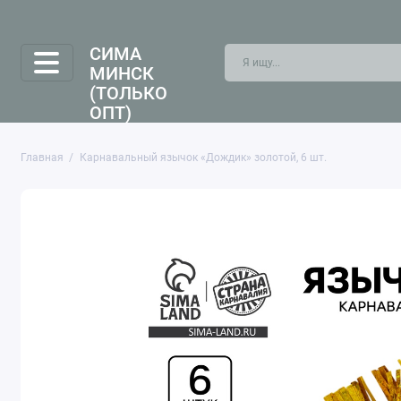
СИМА
МИНСК
(ТОЛЬКО
ОПТ)
Главная
Карнавальный язычок «Дождик» золотой, 6 шт.