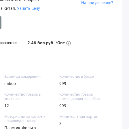
Нашли дешевле?
из Китая.
Узнать цену
/
2.46 бел.руб.
Опт
сравнение
Единица измерения
Количество в боксе
набор
999
Количество товара в
Количество товара,
упаковке
помещяющегося в бокс
12
999
Материалы из которых
Минимальная партия
произведен товар
3
Пластик, фольга