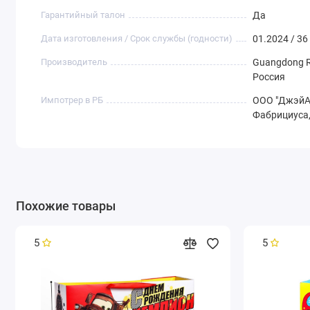
Гарантийный талон
Да
Дата изготовления / Срок службы (годности)
01.2024 / 36
Производитель
Guangdong Ru
Россия
Импотрер в РБ
ООО "ДжэйАй
Фабрициуса,
Похожие товары
5
5