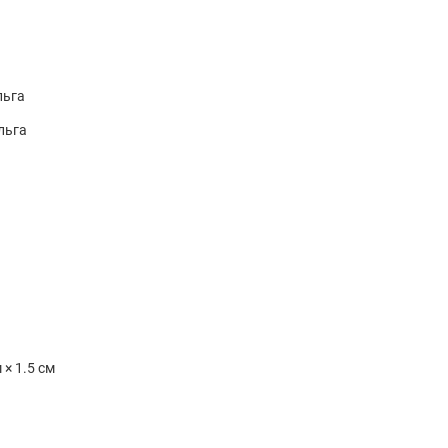
льга
льга
 × 1.5 см