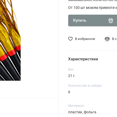
От 100 шт можем привезти 
Купить
В избранное
В 
Характеристики
Вес
21 г.
Количество в наборе
6
Материал
пластик, фольга