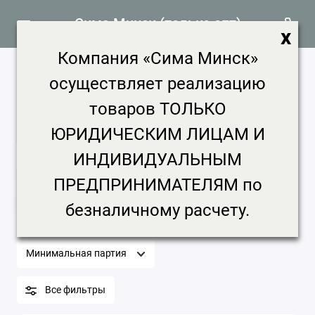
Сима Минск (только опт)
x
Компания «Сима Минск»
Принадлежности для лепки
осуществляет реализацию
252 товара
товаров ТОЛЬКО
Главная
Канцтовары
Принадлежности для лепки
ЮРИДИЧЕСКИМ ЛИЦАМ И
ИНДИВИДУАЛЬНЫМ
Принадлежности для лепки
ПРЕДПРИНИМАТЕЛЯМ по
безналичному расчету.
Бренд
Цена, ₽
Срок доставки
Минимальная партия
Все фильтры