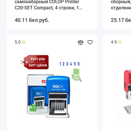
самонаборный COLOP Printer
сборный,
С20-SET Compact, 4 строки, 1
отделени
касса, синий
40.11 бел.руб.
25.17 бе
5.0
4.9