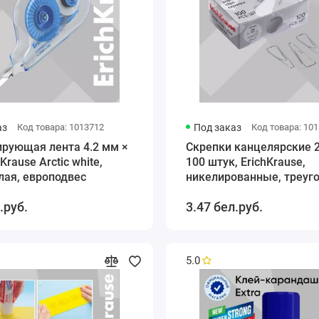
аз
Код товара: 1013712
Под заказ
Код товара: 10
ирующая лента 4.2 мм ×
Скрепки канцелярские 2
hKrause Arctic white,
100 штук, ErichKrause,
лая, европодвес
никелированные, треуг
картонная упаковка
.руб.
3.47 бел.руб.
5.0