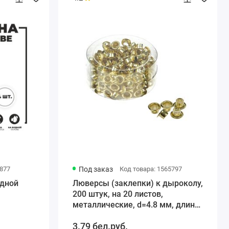
3877
Под заказ
Код товара: 1565797
дной
Люверсы (заклепки) к дыроколу,
200 штук, на 20 листов,
металлические, d=4.8 мм, длина
ножки 4.6 мм
3.79 бел.руб.