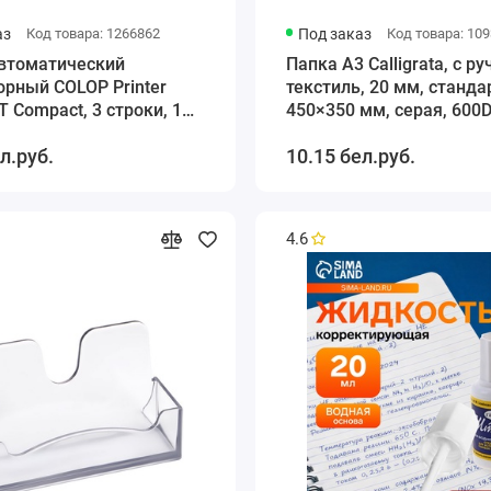
аз
Код товара: 1266862
Под заказ
Код товара: 10
втоматический
Папка А3 Calligrata, с р
рный COLOP Printer
текстиль, 20 мм, станда
T Compact, 3 строки, 1
450×350 мм, серая, 600
расный
л.руб.
10.15 бел.руб.
4.6