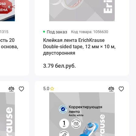
71315
Под заказ
Код товара: 1056630
сть 20
Клейкая лента ErichKrause
 основа,
Double-sided tape, 12 мм × 10 м,
двусторонняя
3.79 бел.руб.
5.0