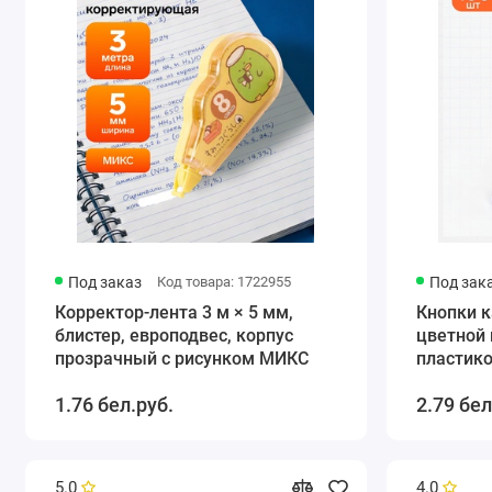
Под заказ
Код товара: 1722955
Под зак
Корректор-лента 3 м × 5 мм,
Кнопки к
блистер, европодвес, корпус
цветной 
прозрачный с рисунком МИКС
пластико
МИКС
1.76 бел.руб.
2.79 бел
5.0
4.0