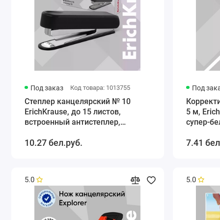
Под заказ
Код товара: 1013755
Под зак
Степлер канцелярский № 10
Коррект
ErichKrause, до 15 листов,
5 м, Eric
встроенный антистеплер,
супер-бе
чёрный
10.27 бел.руб.
7.41 бел
5.0
5.0