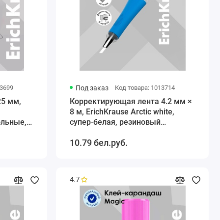
13699
Под заказ
Код товара: 1013714
5 мм,
Корректирующая лента 4.2 мм ×
8 м, ErichKrause Arctic white,
ольные,
супер-белая, резиновый
держатель, блистер
10.79 бел.руб.
4.7