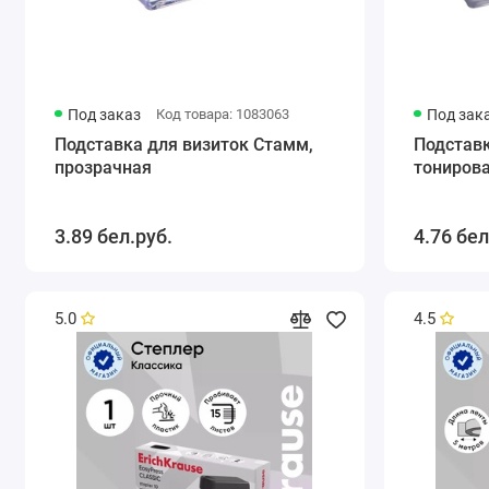
Под заказ
Код товара: 1083063
Под зак
Подставка для визиток Стамм,
Подставк
прозрачная
тонирова
3.89 бел.руб.
4.76 бел
5.0
4.5