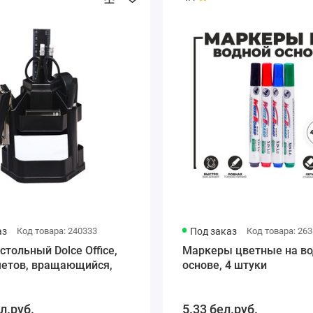
аз
Код товара: 240333
Под заказ
Код товара: 26
стольный Dolce Office,
Маркеры цветные на во
метов, вращающийся,
основе, 4 штуки
л.руб.
5.33 бел.руб.