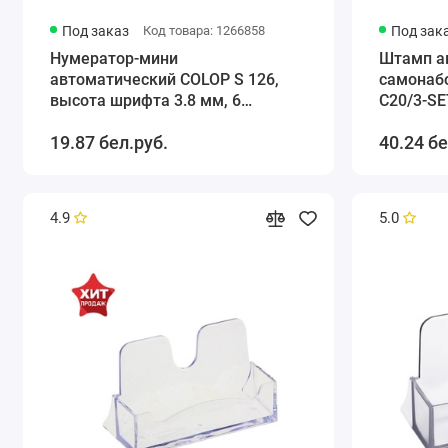
Под заказ
Код товара: 1266858
Под зак
Нумератор-мини
Штамп а
автоматический COLOP S 126,
самонабо
высота шрифта 3.8 мм, 6
С20/3-SE
разрядов
касса, к
19.87 бел.руб.
40.24 бе
4.9
5.0