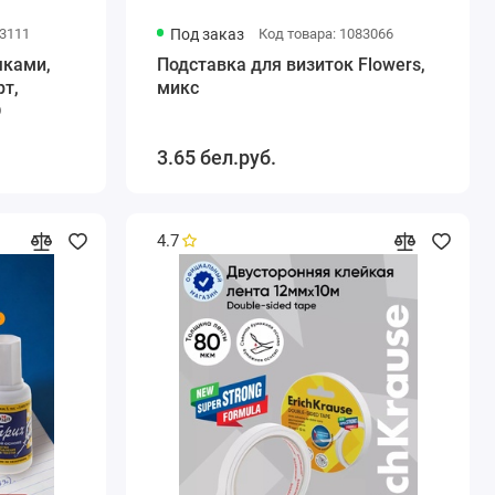
93111
Под заказ
Код товара: 1083066
учками,
Подставка для визиток Flowers,
рт,
микс
D
3.65 бел.руб.
4.7