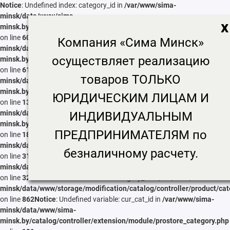
Notice
: Undefined index: category_id in
/var/www/sima-
minsk/data/www/sima-
x
minsk.by/catalog/controller/extension/module/seo_tags_generator.p
on line
60
Notice
: Undefined index: category_id in
/var/www/sima-
Компания «Сима Минск»
minsk/data/www/sima-
осуществляет реализацию
minsk.by/catalog/controller/extension/module/seo_tags_generator.p
on line
61
Notice
: Undefined index: category_id in
/var/www/sima-
товаров ТОЛЬКО
minsk/data/www/sima-
minsk.by/catalog/controller/extension/module/seo_tags_generator.p
ЮРИДИЧЕСКИМ ЛИЦАМ И
on line
133
Notice
: Undefined index: category_id in
/var/www/sima-
minsk/data/www/sima-
ИНДИВИДУАЛЬНЫМ
minsk.by/catalog/controller/extension/module/seo_tags_generator.p
ПРЕДПРИНИМАТЕЛЯМ по
on line
187
Notice
: Undefined index: noindex in
/var/www/sima-
minsk/data/www/storage/modification/catalog/controller/product/cat
безналичному расчету.
on line
316
Notice
: Undefined index: meta_h1 in
/var/www/sima-
minsk/data/www/storage/modification/catalog/controller/product/cat
on line
320
Notice
: Undefined index: category_id in
/var/www/sima-
minsk/data/www/storage/modification/catalog/controller/product/cat
on line
862
Notice
: Undefined variable: cur_cat_id in
/var/www/sima-
minsk/data/www/sima-
minsk.by/catalog/controller/extension/module/prostore_category.php