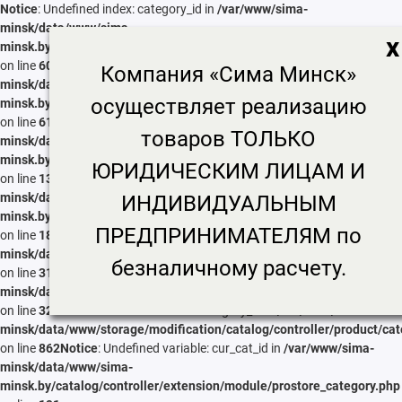
Notice
: Undefined index: category_id in
/var/www/sima-
minsk/data/www/sima-
x
minsk.by/catalog/controller/extension/module/seo_tags_generator.p
on line
60
Notice
: Undefined index: category_id in
/var/www/sima-
Компания «Сима Минск»
minsk/data/www/sima-
осуществляет реализацию
minsk.by/catalog/controller/extension/module/seo_tags_generator.p
on line
61
Notice
: Undefined index: category_id in
/var/www/sima-
товаров ТОЛЬКО
minsk/data/www/sima-
minsk.by/catalog/controller/extension/module/seo_tags_generator.p
ЮРИДИЧЕСКИМ ЛИЦАМ И
on line
133
Notice
: Undefined index: category_id in
/var/www/sima-
minsk/data/www/sima-
ИНДИВИДУАЛЬНЫМ
minsk.by/catalog/controller/extension/module/seo_tags_generator.p
ПРЕДПРИНИМАТЕЛЯМ по
on line
187
Notice
: Undefined index: noindex in
/var/www/sima-
minsk/data/www/storage/modification/catalog/controller/product/cat
безналичному расчету.
on line
316
Notice
: Undefined index: meta_h1 in
/var/www/sima-
minsk/data/www/storage/modification/catalog/controller/product/cat
on line
320
Notice
: Undefined index: category_id in
/var/www/sima-
minsk/data/www/storage/modification/catalog/controller/product/cat
on line
862
Notice
: Undefined variable: cur_cat_id in
/var/www/sima-
minsk/data/www/sima-
minsk.by/catalog/controller/extension/module/prostore_category.php