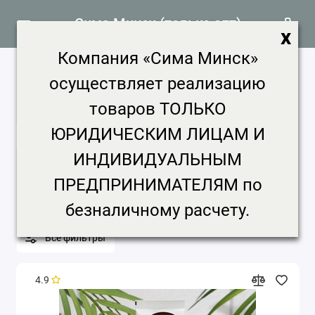
Сима Минск (только опт)
x
Компания «Сима Минск»
Фильтр товаров
2825 товаров
осуществляет реализацию
Главная
Фильтр товаров
товаров ТОЛЬКО
ЮРИДИЧЕСКИМ ЛИЦАМ И
Категории
ИНДИВИДУАЛЬНЫМ
Бренд
Цена, ₽
Срок доставки
ПРЕДПРИНИМАТЕЛЯМ по
Минимальная партия
безналичному расчету.
Все фильтры
4.9