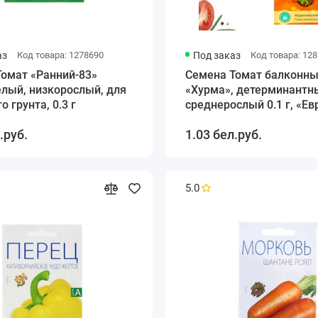
аз
Код товара: 1278690
Под заказ
Код товара: 12
Томат «Ранний-83»
Семена Томат балконн
лый, низкорослый, для
«Хурма», детерминантн
о грунта, 0.3 г
среднерослый 0.1 г, «Ев
семена»
.руб.
1.03 бел.руб.
5.0