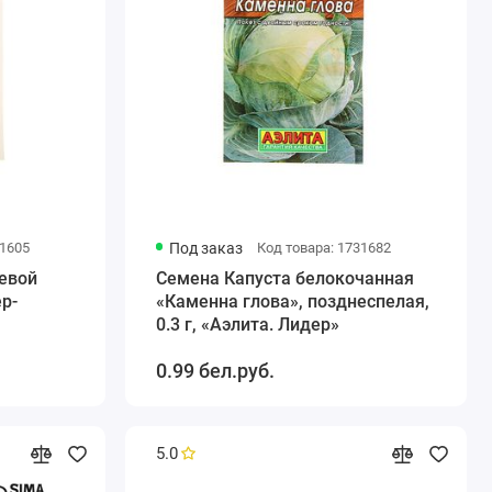
31605
Под заказ
Код товара: 1731682
евой
Семена Капуста белокочанная
р-
«Каменна глова», позднеспелая,
0.3 г, «Аэлита. Лидер»
0.99 бел.руб.
5.0