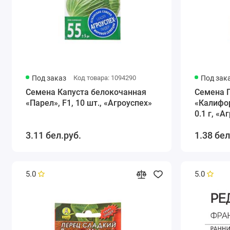
Под заказ
Код товара: 1094290
Под зак
Семена Капуста белокочанная
Семена 
«Парел», F1, 10 шт., «Агроуспех»
«Калифо
0.1 г, «А
3.11 бел.руб.
1.38 бел
5.0
5.0