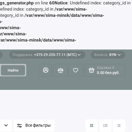
gs_generator.php
on line
60
Notice
: Undefined index: category_id in
defined index: category_id in
/var/www/sima-
ategory_id in
/var/www/sima-minsk/data/www/sima-
a-
www/sima-
ar/www/sima-
var/www/sima-minsk/data/www/sima-
Поддержка
+375-29-255-77-11 (МТС)
Валюта
BYN
Корзина
0
Найти
0.00 бел.руб.
Все фильтры