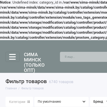
Notice
: Undefined index: category_id in
/var/www/sima-minsk/data/
/var/www/sima-minsk/data/www/sima-minsk.by/catalog/controlle
minsk/data/www/sima-minsk.by/catalog/controller/extension/mod
minsk.by/catalog/controller/extension/module/seo_tags_generato
minsk/data/www/storage/modification/catalog/controller/product
minsk/data/www/storage/modification/catalog/controller/product
minsk/data/www/storage/modification/catalog/controller/product
minsk.by/catalog/controller/extension/module/prostore_category.
СИМА
МИНСК
(ТОЛЬКО
ОПТ)
Фильтр товаров
6740 товаров
Главная
Фильтр товаров
Бренд
Категории