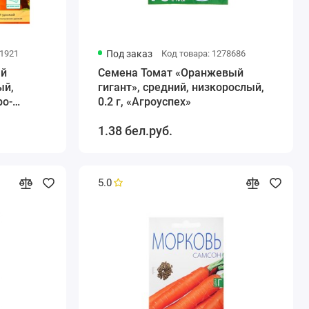
81921
Под заказ
Код товара: 1278686
ый
Семена Томат «Оранжевый
ый,
гигант», средний, низкорослый,
ро-
0.2 г, «Агроуспех»
1.38 бел.руб.
5.0