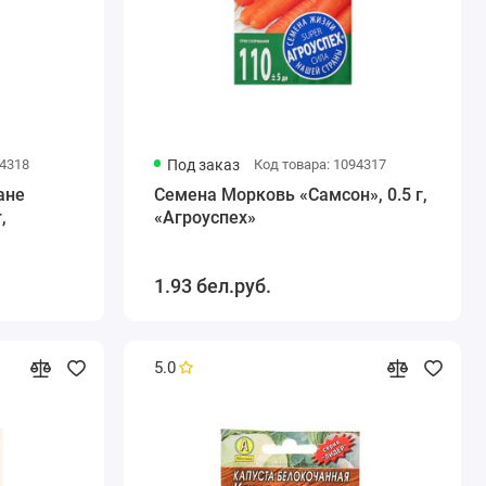
94318
Под заказ
Код товара: 1094317
ане
Семена Морковь «Самсон», 0.5 г,
,
«Агроуспех»
1.93 бел.руб.
5.0