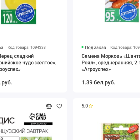
аз
Код товара: 1094338
Под заказ
Код товара: 10
Перец сладкий
Семена Морковь «Шант
рнийское чудо жёлтое»,
Роял», среднеранняя, 2 г
гроуспех»
«Агроуспех»
.руб.
1.39 бел.руб.
5.0