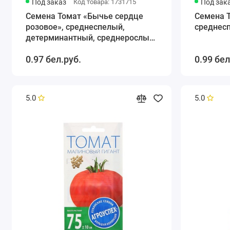
Под заказ
Код товара: 1731715
Под зак
Семена Томат «Бычье сердце
Семена 
розовое», среднеспелый,
среднесп
детерминантный, среднерослый,
20 шт., «Аэлита»
0.97 бел.руб.
0.99 бел
5.0
5.0