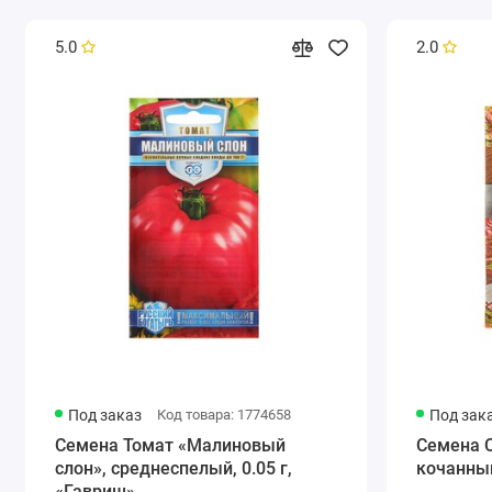
5.0
2.0
Под заказ
Код товара: 1774658
Под зак
Семена Томат «Малиновый
Семена С
слон», среднеспелый, 0.05 г,
кочанный
«Гавриш»