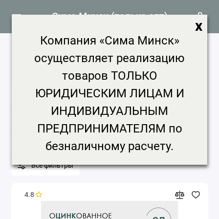
Сима Минск (только опт)
x
Компания «Сима Минск»
Фильтр товаров
499 товаров
осуществляет реализацию
Главная
Фильтр товаров
товаров ТОЛЬКО
ЮРИДИЧЕСКИМ ЛИЦАМ И
Категории
ИНДИВИДУАЛЬНЫМ
Бренд
Цена, ₽
Срок доставки
ПРЕДПРИНИМАТЕЛЯМ по
Минимальная партия
безналичному расчету.
Все фильтры
4.8