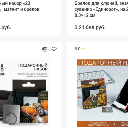
ный набор «23
Брелок для ключей, зна
, магнит и брелок
сувенир «Единорог», наб
8.3×12 см
.руб.
3.21 бел.руб.
5.0