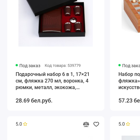
Под заказ
Код товара: 539779
Под зак
Подарочный набор 6 в 1, 17×21
Набор п
см, фляжка 270 мл, воронка, 4
фляжка» 
рюмки, металл, экокожа,
искусст
коричневый
28.69 бел.руб.
57.23 бе
5.0
5.0