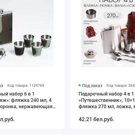
аз
Код товара: 1129769
Под заказ
Код товара: 26
ый набор 6 в 1
Подарочный набор 4 в 1
ж»: фляжка 240 мл, 4
«Путешественник», 10×1
 воронка, нержавеющая
фляжка 270 мл, ложка, 
екстиль, зелёный
рюмка 100 мл, в чехле, 
л.руб.
42.21 бел.руб.
экокожа