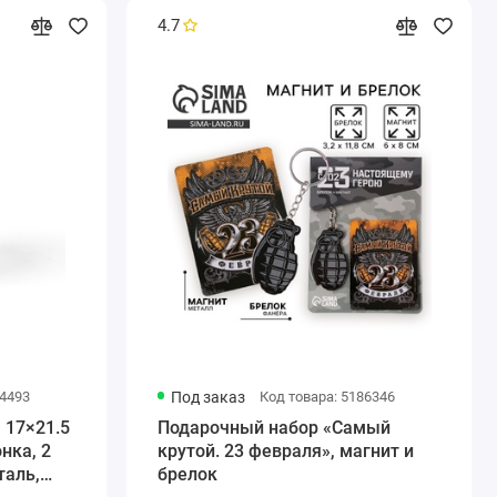
4.7
84493
Под заказ
Код товара: 5186346
 17×21.5
Подарочный набор «Самый
нка, 2
крутой. 23 февраля», магнит и
аль,
брелок