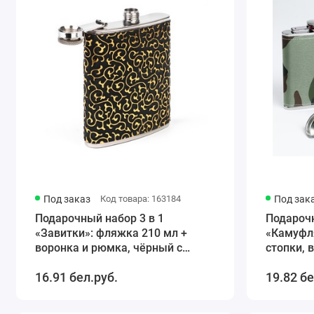
Под заказ
Код товара: 163184
Под зак
Подарочный набор 3 в 1
Подарочн
«Завитки»: фляжка 210 мл +
«Камуфля
воронка и рюмка, чёрный с
стопки,
золотистым узором
сталь, т
16.91 бел.руб.
19.82 бе