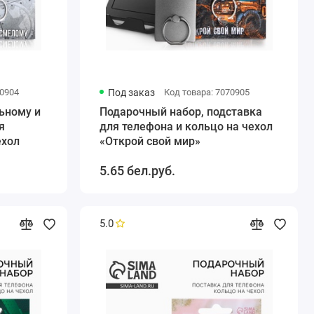
70904
Под заказ
Код товара: 7070905
ьному и
Подарочный набор, подставка
я
для телефона и кольцо на чехол
ехол
«Открой свой мир»
5.65 бел.руб.
5.0