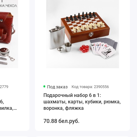
42779
Под заказ
Код товара: 2390556
Подарочный набор 6 в 1:
6,
шахматы, карты, кубики, рюмка,
вилка,
воронка, фляжка
металл,
70.88 бел.руб.