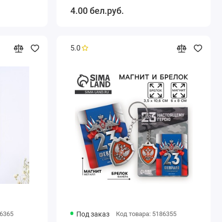
бристый
4.00 бел.руб.
5.0
86365
Под заказ
Код товара: 5186355