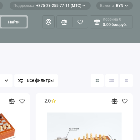
Поддержка
+375-29-255-77-11 (МТС)
Валюта
BYN
Корзина
0
Найти
0.00 бел.руб.
Все фильтры
2.0