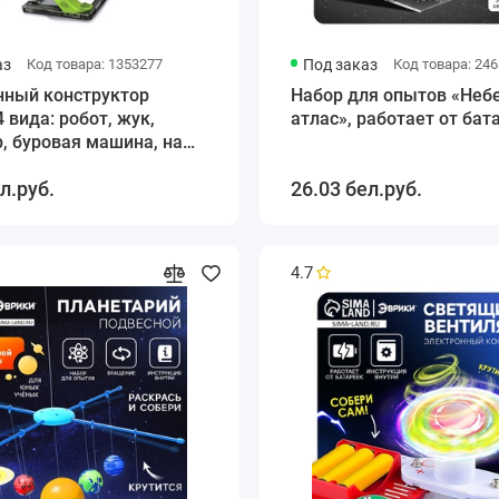
аз
Код товара: 1353277
Под заказ
Код товара: 24
нный конструктор
Набор для опытов «Неб
4 вида: робот, жук,
атлас», работает от бат
, буровая машина, на
ой батарее
л.руб.
26.03 бел.руб.
4.7