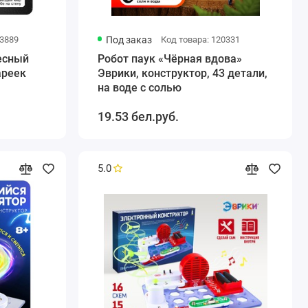
63889
Под заказ
Код товара: 120331
есный
Робот паук «Чёрная вдова»
ареек
Эврики, конструктор, 43 детали,
на воде с солью
19.53 бел.руб.
5.0