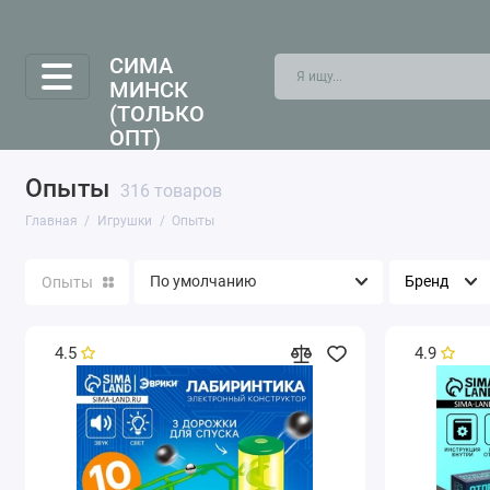
СИМА
МИНСК
(ТОЛЬКО
ОПТ)
Опыты
316 товаров
Главная
Игрушки
Опыты
Бренд
Опыты
4.5
4.9