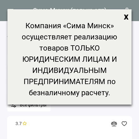
Сима Минск (только опт)
x
Компания «Сима Минск»
Летние игрушки
584 товара
осуществляет реализацию
Главная
Игрушки
Летние игрушки
товаров ТОЛЬКО
ЮРИДИЧЕСКИМ ЛИЦАМ И
Летние игрушки
ИНДИВИДУАЛЬНЫМ
Бренд
Цена, ₽
Срок доставки
ПРЕДПРИНИМАТЕЛЯМ по
Минимальная партия
безналичному расчету.
Все фильтры
3.7