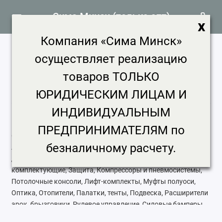
Сима Минск (только опт)
x
Компания «Сима Минск»
Внедорожный тюнинг продажа,
осуществляет реализацию
цена в Минске
товаров ТОЛЬКО
Главная
Авто и мото
Внедорожный тюнинг
ЮРИДИЧЕСКИМ ЛИЦАМ И
ИНДИВИДУАЛЬНЫМ
ПРЕДПРИНИМАТЕЛЯМ по
ОПТОМ И В РОЗНИЦУ В МИНСКЕ: Внедорожный тюнинг,
безналичному расчету.
Аксессуары, Багажные системы, Блокировки
дифференциала, Внутренняя отделка, Домкраты и
комплектующие, Защита, Компрессоры и пневмосистемы,
Потолочные консоли, Лифт-комплекты, Муфты полуоси,
Оптика, Отопители, Палатки, тенты, Подвеска, Расширители
арок, брызговики, Рулевое управление, Силовые бамперы,
Силовые пороги, Сэнд-траки, Топливная система, Тормозная