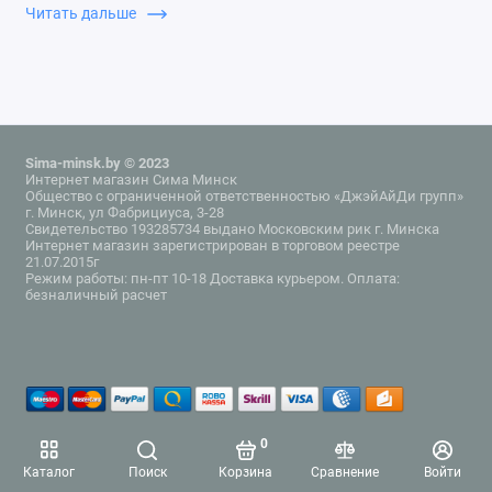
система, Трансмиссия, Фаркопы, Шноркели,
Читать дальше
Электрооборудование, Экспедиционные багажники,
Системы хранения, Шины и диски, Канистры
Sima-minsk.by © 2023
Интернет магазин Сима Минск
Общество с ограниченной ответственностью «ДжэйАйДи групп»
г. Минск, ул Фабрициуса, 3-28
Свидетельство 193285734 выдано Московским рик г. Минска
Интернет магазин зарегистрирован в торговом реестре
21.07.2015г
Режим работы: пн-пт 10-18 Доставка курьером. Оплата:
безналичный расчет
0
Каталог
Поиск
Корзина
Сравнение
Войти