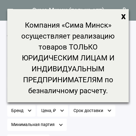
Сима Минск (только опт)
x
Компания «Сима Минск»
Лодочные моторы и
осуществляет реализацию
комплектующие продажа, цена в
товаров ТОЛЬКО
Минске
ЮРИДИЧЕСКИМ ЛИЦАМ И
9 товаров
Главная
Авто и мото
Лодочные моторы и комплектующие
ИНДИВИДУАЛЬНЫМ
ПРЕДПРИНИМАТЕЛЯМ по
Лодочные моторы и комплектующие
безналичному расчету.
Бренд
Цена, ₽
Срок доставки
Минимальная партия