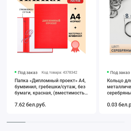
Детская посуда
Сюжетно-ро
Кухонные принадлежности и инструменты
Настольные
Деревянные
Опыты
Т
Игрушки дл
Развивающи
Под заказ
Код товара: 4378342
Под заказ
Папка «Дипломный проект» А4,
Кольцо дл
бумвинил, гребешки/сутаж, без
металличе
бумаги, красная, (вместимость
серебряный
до 150 листов)
7.62 бел.руб.
0.03 бел.